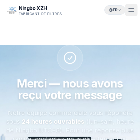
Ningbo XZH
FR
FABRICANT DE FILTRES
Merci — nous avons
reçu votre message
Notre équipe commerciale vous répondra
sous
24 heures ouvrables
(lun–sam, heure
de Ningbo UTC+8). Pour une réponse plus
rapide, contactez-nous directement ci-