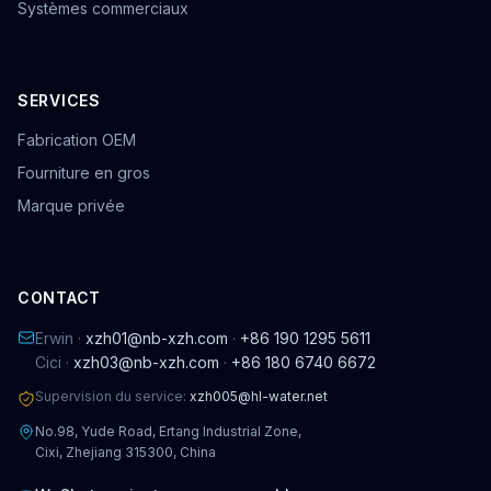
Systèmes commerciaux
SERVICES
Fabrication OEM
Fourniture en gros
Marque privée
CONTACT
Erwin ·
xzh01@nb-xzh.com
·
+86 190 1295 5611
Cici ·
xzh03@nb-xzh.com
·
+86 180 6740 6672
Supervision du service:
xzh005@hl-water.net
No.98, Yude Road, Ertang Industrial Zone,
Cixi, Zhejiang 315300, China