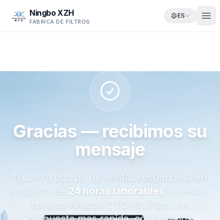
Ningbo XZH
ES
FÁBRICA DE FILTROS
Gracias — recibimos su
mensaje
Nuestro equipo de ventas respondera en
un plazo de
24 horas laborables
(lun–sab,
hora de Ningbo UTC+8). Para una
respuesta mas rapida, contactenos