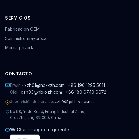
SERVICIOS
Fabricación OEM
Suministro mayorista
Marca privada
CONTACTO
Erwin ·
xzh01@nb-xzh.com
·
+86 190 1295 5611
Cici ·
xzh03@nb-xzh.com
·
+86 180 6740 6672
Supervisión de servicio:
xzh005@hl-water.net
No.98, Yude Road, Ertang Industrial Zone,
Cixi, Zhejiang 315300, China
WeChat — agregar gerente