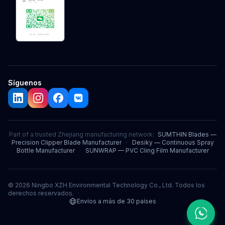
Síguenos
Part of a trusted Zhejiang manufacturing network:
SUMTHIN Blades —
Precision Clipper Blade Manufacturer
·
Desiky — Continuous Spray
Bottle Manufacturer
·
SUNWRAP — PVC Cling Film Manufacturer
© 2026 Ningbo XZH Environmental Technology Co., Ltd. Todos los
derechos reservados.
·
Envíos a más de 30 países