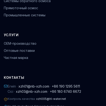
Системы обратного осмоса
Прямоточный осмос
Промышленные системы
УСЛУГИ
OEM-производство
Оптовые поставки
Частная марка
КОНТАКТЫ
Erwin ·
xzh01@nb-xzh.com
·
+86 190 1295 5611
Cici ·
xzh03@nb-xzh.com
·
+86 180 6740 6672
Контроль качества:
xzh005@hl-water.net