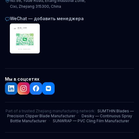
No.98, Yude Road, Ertang Industrial Zone,
Cixi, Zhejiang 315300, China
WeChat — добавить менеджера
Мы в соцсетях
Part of a trusted Zhejiang manufacturing network:
SUMTHIN Blades —
Precision Clipper Blade Manufacturer
·
Desiky — Continuous Spray
Bottle Manufacturer
·
SUNWRAP — PVC Cling Film Manufacturer