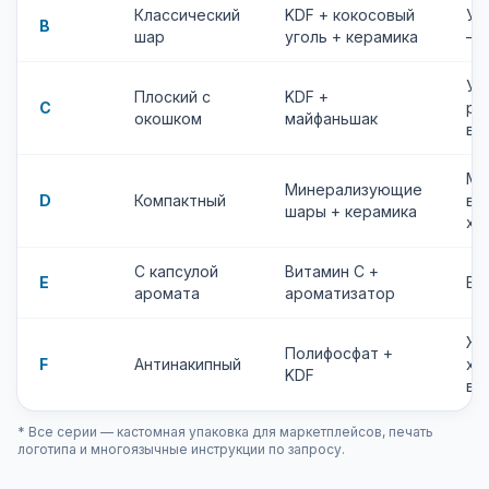
Классический
KDF + кокосовый
Ун
B
шар
уголь + керамика
— 
Уд
Плоский с
KDF +
C
ро
окошком
майфаньшак
вы
Ма
Минерализующие
D
Компактный
ва
шары + керамика
хо
С капсулой
Витамин C +
E
Бь
аромата
ароматизатор
Жё
Полифосфат +
F
Антинакипный
хо
KDF
ва
* Все серии — кастомная упаковка для маркетплейсов, печать
логотипа и многоязычные инструкции по запросу.