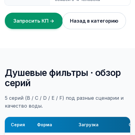
Запросить КП →
Назад в категорию
Душевые фильтры · обзор
серий
5 серий (B / C / D / E / F) под разные сценарии и
качество воды.
Серия
Форма
Загрузка
Ос