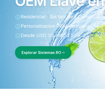
OEM Llave e
Residencial · Sin tanque · Comercial
Personalizacion OEM completa
Desde USD 35 · MOQ 50
Explorar Sistemas RO