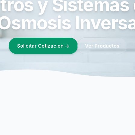
ltros
y Sistemas
Osmosis Invers
Solicitar Cotizacion →
Ver Productos