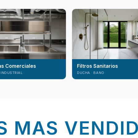
as Comerciales
Filtros Sanitarios
 INDUSTRIAL
DUCHA · BANO
S MAS VENDI