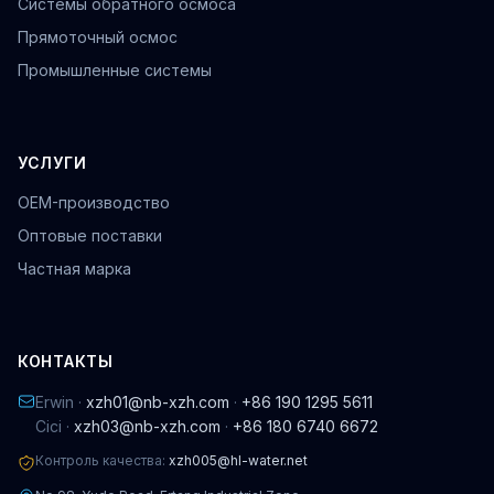
Системы обратного осмоса
Прямоточный осмос
Промышленные системы
УСЛУГИ
OEM-производство
Оптовые поставки
Частная марка
КОНТАКТЫ
Erwin ·
xzh01@nb-xzh.com
·
+86 190 1295 5611
Cici ·
xzh03@nb-xzh.com
·
+86 180 6740 6672
Контроль качества:
xzh005@hl-water.net