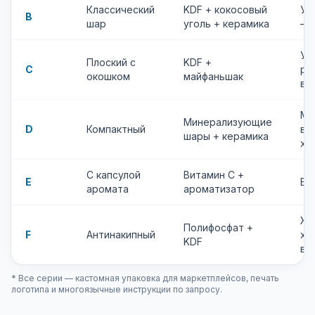
Классический
KDF + кокосовый
Ун
B
шар
уголь + керамика
— 
Уд
Плоский с
KDF +
C
ро
окошком
майфаньшак
вы
Ма
Минерализующие
D
Компактный
ва
шары + керамика
хо
С капсулой
Витамин C +
E
Бь
аромата
ароматизатор
Жё
Полифосфат +
F
Антинакипный
хо
KDF
ва
* Все серии — кастомная упаковка для маркетплейсов, печать
логотипа и многоязычные инструкции по запросу.