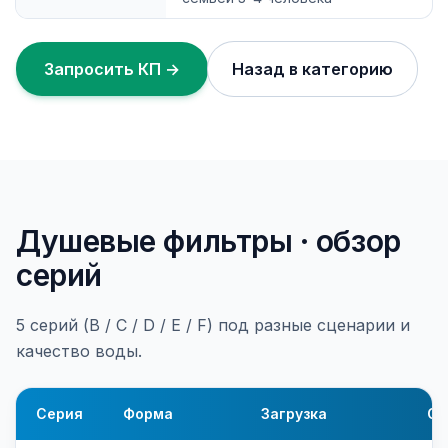
Запросить КП →
Назад в категорию
Душевые фильтры · обзор
серий
5 серий (B / C / D / E / F) под разные сценарии и
качество воды.
Серия
Форма
Загрузка
Ос