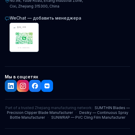
No.98, Yude Road, Ertang Industrial Zone,
Cixi, Zhejiang 315300, China
WeChat — добавить менеджера
Мы в соцсетях
Part of a trusted Zhejiang manufacturing network:
SUMTHIN Blades —
Precision Clipper Blade Manufacturer
·
Desiky — Continuous Spray
Bottle Manufacturer
·
SUNWRAP — PVC Cling Film Manufacturer