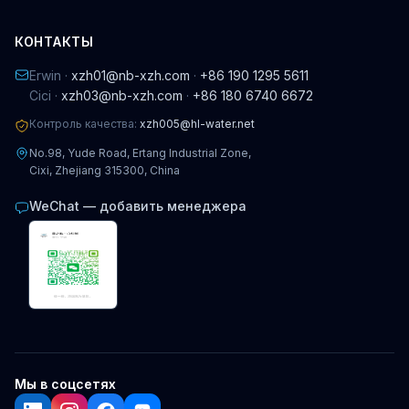
КОНТАКТЫ
Erwin ·
xzh01@nb-xzh.com
·
+86 190 1295 5611
Cici ·
xzh03@nb-xzh.com
·
+86 180 6740 6672
Контроль качества:
xzh005@hl-water.net
No.98, Yude Road, Ertang Industrial Zone,
Cixi, Zhejiang 315300, China
WeChat — добавить менеджера
Мы в соцсетях