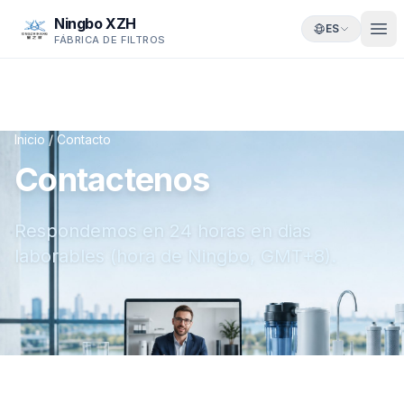
Ningbo XZH
ES
FÁBRICA DE FILTROS
Inicio
/
Contacto
Contactenos
Respondemos en 24 horas en dias
laborables (hora de Ningbo, GMT+8).