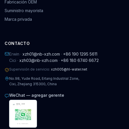
Fabricación OEM
Suministro mayorista
Marca privada
CONTACTO
Erwin ·
xzh01@nb-xzh.com
·
+86 190 1295 5611
Cici ·
xzh03@nb-xzh.com
·
+86 180 6740 6672
Supervisión de servicio:
xzh005@hl-water.net
No.98, Yude Road, Ertang Industrial Zone,
Cixi, Zhejiang 315300, China
WeChat — agregar gerente