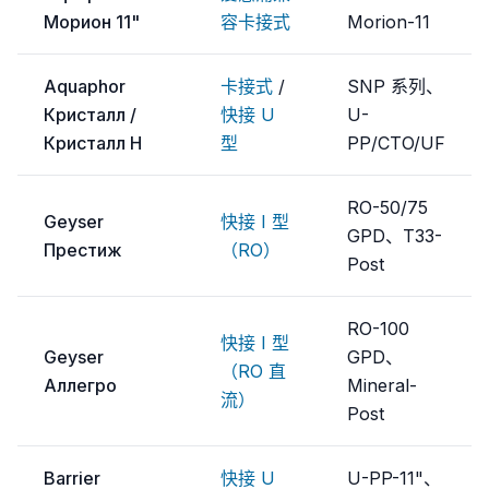
Морион 11"
容卡接式
Morion-11
Aquaphor
卡接式
/
SNP 系列、
Кристалл /
快接 U
U-
Кристалл H
型
PP/CTO/UF
RO-50/75
Geyser
快接 I 型
GPD、T33-
Престиж
（RO）
Post
RO-100
快接 I 型
Geyser
GPD、
（RO 直
Аллегро
Mineral-
流）
Post
Barrier
快接 U
U-PP-11"、