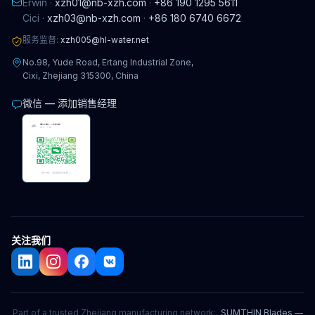
Erwin ·
xzh01@nb-xzh.com
·
+86 190 1295 5611
Cici ·
xzh03@nb-xzh.com
·
+86 180 6740 6672
服务监督:
xzh005@hl-water.net
No.98, Yude Road, Ertang Industrial Zone,
Cixi, Zhejiang 315300, China
微信 — 添加销售经理
关注我们
Part of a trusted Zhejiang manufacturing network:
SUMTHIN Blades —