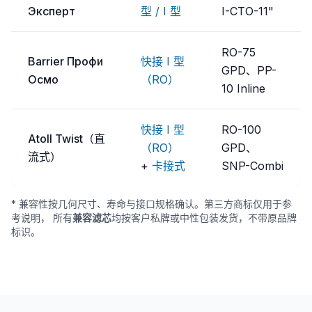
Эксперт
型 / I 型
I-CTO-11"
RO-75
Barrier Профи
快接 I 型
GPD、PP-
Осмо
（RO）
10 Inline
快接 I 型
RO-100
Atoll Twist（直
（RO）
GPD、
流式）
+
卡接式
SNP-Combi
* 兼容性按几何尺寸、寿命与接口规格确认。第三方商标仅用于参
考说明， 所有
兼容滤芯
均按客户私牌或中性包装发货，不带原品牌
标识。