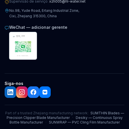
Supervisão de serviço:
xzh005@hl-water.net
No.98, Yude Road, Ertang Industrial Zone,
Cixi, Zhejiang 315300, China
WeChat — adicionar gerente
Siga-nos
Part of a trusted Zhejiang manufacturing network:
SUMTHIN Blades —
Precision Clipper Blade Manufacturer
·
Desiky — Continuous Spray
Bottle Manufacturer
·
SUNWRAP — PVC Cling Film Manufacturer