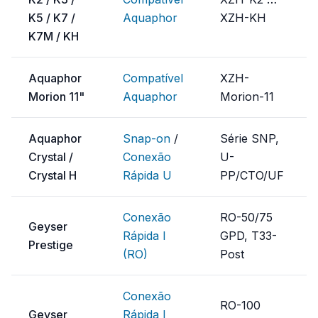
K5 / K7 /
Aquaphor
XZH-KH
K7M / KH
Aquaphor
Compatível
XZH-
Morion 11"
Aquaphor
Morion-11
Aquaphor
Snap-on
/
Série SNP,
Crystal /
Conexão
U-
Crystal H
Rápida U
PP/CTO/UF
Conexão
RO-50/75
Geyser
Rápida I
GPD, T33-
Prestige
(RO)
Post
Conexão
RO-100
Geyser
Rápida I