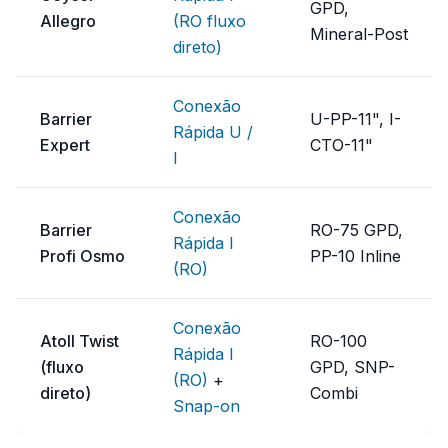
GPD,
Allegro
(RO fluxo
Mineral-Post
direto)
Conexão
Barrier
U-PP-11", I-
Rápida U /
Expert
CTO-11"
I
Conexão
Barrier
RO-75 GPD,
Rápida I
Profi Osmo
PP-10 Inline
(RO)
Conexão
Atoll Twist
RO-100
Rápida I
(fluxo
GPD, SNP-
(RO)
+
direto)
Combi
Snap-on