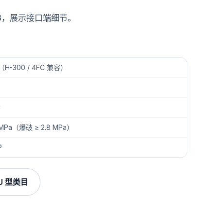
 3，展示接口端细节。
H-300 / 4FC 兼容）
C
.4 MPa（爆破 ≥ 2.8 MPa）
P
U 型类目