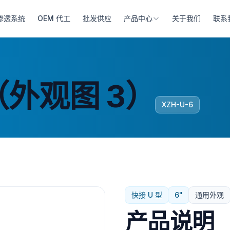
渗透系统
OEM 代工
批发供应
产品中心
关于我们
联系
（外观图 3）
XZH-U-6
快接 U 型
6"
通用外观
产品说明