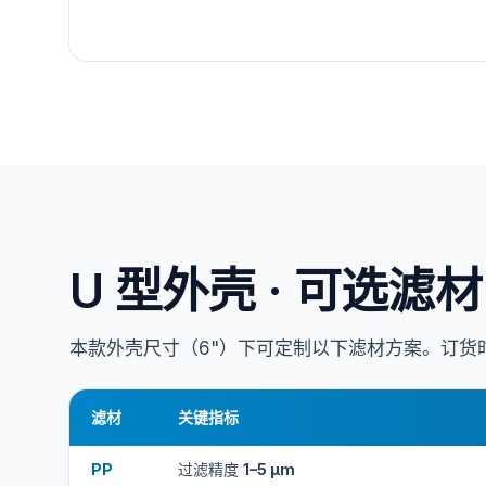
U 型外壳 · 可选滤材
本款外壳尺寸（6"）下可定制以下滤材方案。订货时
滤材
关键指标
PP
过滤精度
1–5 μm