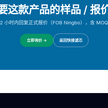
要这款产品的样品 / 报
2 小时内回复正式报价（FOB Ningbo），含 MO
立即询价 →
返回快接滤芯