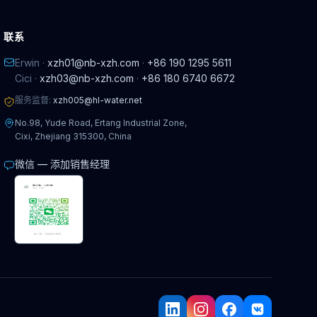
联系
Erwin ·
xzh01@nb-xzh.com
·
+86 190 1295 5611
Cici ·
xzh03@nb-xzh.com
·
+86 180 6740 6672
服务监督:
xzh005@hl-water.net
No.98, Yude Road, Ertang Industrial Zone,
Cixi, Zhejiang 315300, China
微信 — 添加销售经理