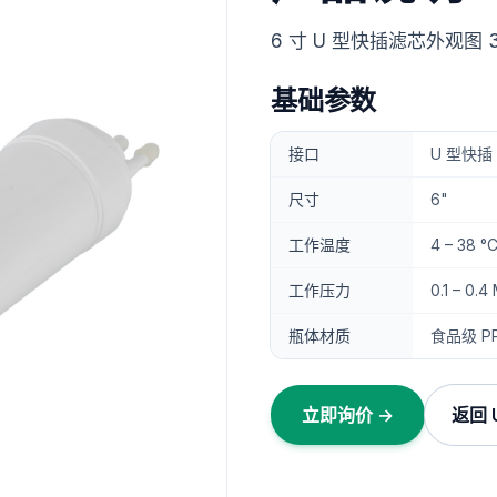
6 寸 U 型快插滤芯外观图
基础参数
接口
U 型快插（
尺寸
6"
工作温度
4 – 38 °
工作压力
0.1 – 0
瓶体材质
食品级 P
立即询价 →
返回 