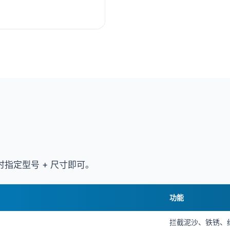
指定型号 + 尺寸即可。
功能
拦截泥沙、铁锈、