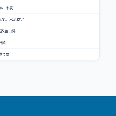
味、余氯
余氯，水流稳定
氯改善口感
细菌
重金属