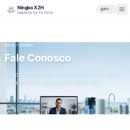
Ningbo XZH
PT
FÁBRICA DE FILTROS
Início
/
Contato
Fale Conosco
Respondemos em 24 horas durante dias
úteis (horário de Ningbo, GMT+8).