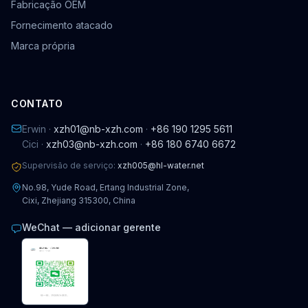
Fabricação OEM
Fornecimento atacado
Marca própria
CONTATO
Erwin ·
xzh01@nb-xzh.com
·
+86 190 1295 5611
Cici ·
xzh03@nb-xzh.com
·
+86 180 6740 6672
Supervisão de serviço:
xzh005@hl-water.net
No.98, Yude Road, Ertang Industrial Zone,
Cixi, Zhejiang 315300, China
WeChat — adicionar gerente